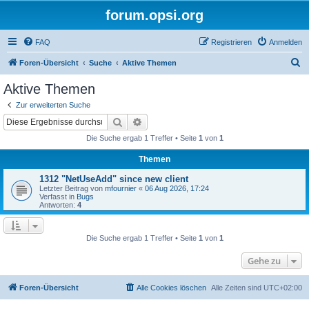
forum.opsi.org
FAQ
Registrieren
Anmelden
S
Foren-Übersicht
Suche
Aktive Themen
u
Aktive Themen
c
Zur erweiterten Suche
h
Suche
Erweiterte Suche
e
Die Suche ergab 1 Treffer • Seite
1
von
1
Themen
1312 "NetUseAdd" since new client
Letzter Beitrag von
mfournier
«
06 Aug 2026, 17:24
Verfasst in
Bugs
Antworten:
4
Die Suche ergab 1 Treffer • Seite
1
von
1
Gehe zu
Foren-Übersicht
Alle Cookies löschen
Alle Zeiten sind
UTC+02:00