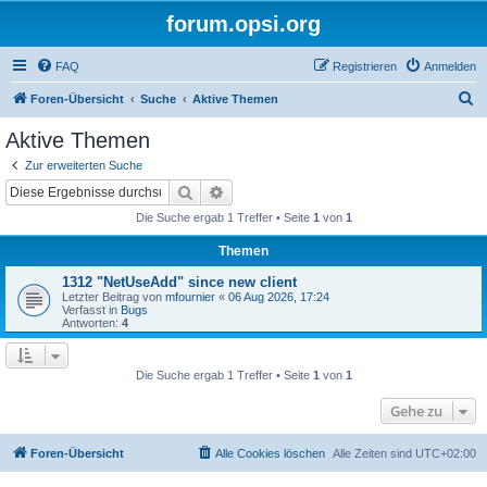
forum.opsi.org
FAQ
Registrieren
Anmelden
S
Foren-Übersicht
Suche
Aktive Themen
u
Aktive Themen
c
Zur erweiterten Suche
h
Suche
Erweiterte Suche
e
Die Suche ergab 1 Treffer • Seite
1
von
1
Themen
1312 "NetUseAdd" since new client
Letzter Beitrag von
mfournier
«
06 Aug 2026, 17:24
Verfasst in
Bugs
Antworten:
4
Die Suche ergab 1 Treffer • Seite
1
von
1
Gehe zu
Foren-Übersicht
Alle Cookies löschen
Alle Zeiten sind
UTC+02:00