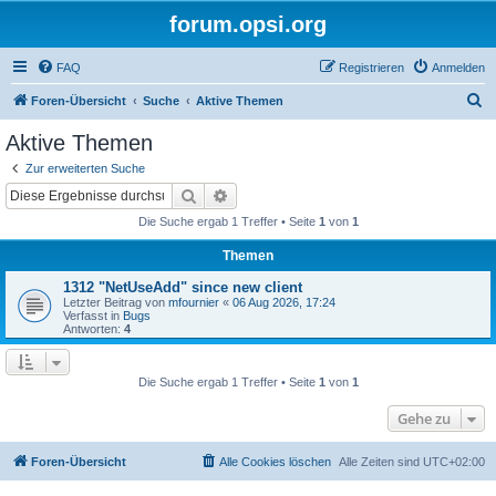
forum.opsi.org
FAQ
Registrieren
Anmelden
S
Foren-Übersicht
Suche
Aktive Themen
u
Aktive Themen
c
Zur erweiterten Suche
h
Suche
Erweiterte Suche
e
Die Suche ergab 1 Treffer • Seite
1
von
1
Themen
1312 "NetUseAdd" since new client
Letzter Beitrag von
mfournier
«
06 Aug 2026, 17:24
Verfasst in
Bugs
Antworten:
4
Die Suche ergab 1 Treffer • Seite
1
von
1
Gehe zu
Foren-Übersicht
Alle Cookies löschen
Alle Zeiten sind
UTC+02:00