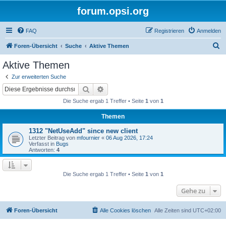
forum.opsi.org
FAQ
Registrieren
Anmelden
S
Foren-Übersicht
Suche
Aktive Themen
u
Aktive Themen
c
Zur erweiterten Suche
h
Suche
Erweiterte Suche
e
Die Suche ergab 1 Treffer • Seite
1
von
1
Themen
1312 "NetUseAdd" since new client
Letzter Beitrag von
mfournier
«
06 Aug 2026, 17:24
Verfasst in
Bugs
Antworten:
4
Die Suche ergab 1 Treffer • Seite
1
von
1
Gehe zu
Foren-Übersicht
Alle Cookies löschen
Alle Zeiten sind
UTC+02:00