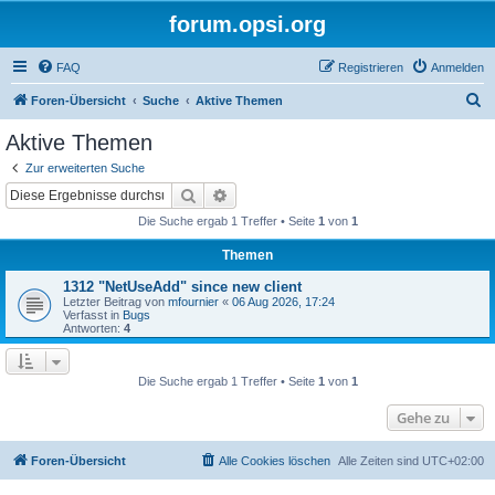
forum.opsi.org
FAQ
Registrieren
Anmelden
S
Foren-Übersicht
Suche
Aktive Themen
u
Aktive Themen
c
Zur erweiterten Suche
h
Suche
Erweiterte Suche
e
Die Suche ergab 1 Treffer • Seite
1
von
1
Themen
1312 "NetUseAdd" since new client
Letzter Beitrag von
mfournier
«
06 Aug 2026, 17:24
Verfasst in
Bugs
Antworten:
4
Die Suche ergab 1 Treffer • Seite
1
von
1
Gehe zu
Foren-Übersicht
Alle Cookies löschen
Alle Zeiten sind
UTC+02:00