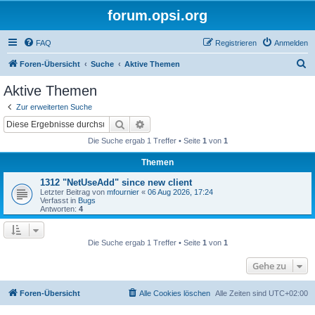
forum.opsi.org
FAQ
Registrieren
Anmelden
S
Foren-Übersicht
Suche
Aktive Themen
u
Aktive Themen
c
Zur erweiterten Suche
h
Suche
Erweiterte Suche
e
Die Suche ergab 1 Treffer • Seite
1
von
1
Themen
1312 "NetUseAdd" since new client
Letzter Beitrag von
mfournier
«
06 Aug 2026, 17:24
Verfasst in
Bugs
Antworten:
4
Die Suche ergab 1 Treffer • Seite
1
von
1
Gehe zu
Foren-Übersicht
Alle Cookies löschen
Alle Zeiten sind
UTC+02:00