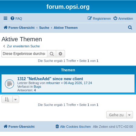
forum.opsi.org
FAQ
Registrieren
Anmelden
S
Foren-Übersicht
Suche
Aktive Themen
u
Aktive Themen
c
Zur erweiterten Suche
h
Suche
Erweiterte Suche
e
Die Suche ergab 1 Treffer • Seite
1
von
1
Themen
1312 "NetUseAdd" since new client
Letzter Beitrag von
mfournier
«
06 Aug 2026, 17:24
Verfasst in
Bugs
Antworten:
4
Die Suche ergab 1 Treffer • Seite
1
von
1
Gehe zu
Foren-Übersicht
Alle Cookies löschen
Alle Zeiten sind
UTC+02:00