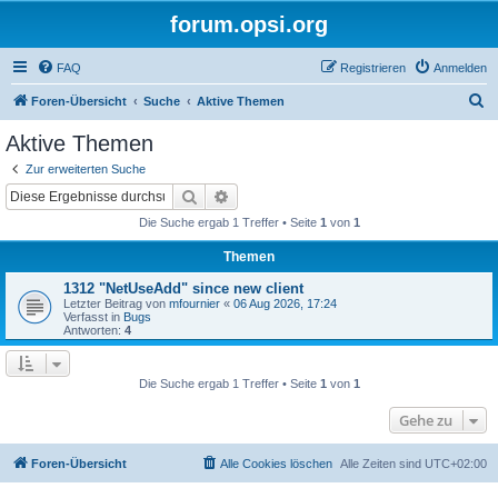
forum.opsi.org
FAQ
Registrieren
Anmelden
S
Foren-Übersicht
Suche
Aktive Themen
u
Aktive Themen
c
Zur erweiterten Suche
h
Suche
Erweiterte Suche
e
Die Suche ergab 1 Treffer • Seite
1
von
1
Themen
1312 "NetUseAdd" since new client
Letzter Beitrag von
mfournier
«
06 Aug 2026, 17:24
Verfasst in
Bugs
Antworten:
4
Die Suche ergab 1 Treffer • Seite
1
von
1
Gehe zu
Foren-Übersicht
Alle Cookies löschen
Alle Zeiten sind
UTC+02:00