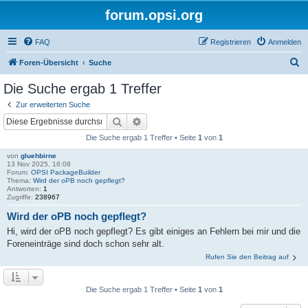
forum.opsi.org
FAQ
Registrieren
Anmelden
S
Foren-Übersicht
Suche
u
Die Suche ergab 1 Treffer
c
Zur erweiterten Suche
h
Suche
Erweiterte Suche
e
Die Suche ergab 1 Treffer • Seite
1
von
1
von
gluehbirne
13 Nov 2025, 16:08
Forum:
OPSI PackageBuilder
Thema:
Wird der oPB noch gepflegt?
Antworten:
1
Zugriffe:
238967
Wird der oPB noch gepflegt?
Hi, wird der oPB noch gepflegt? Es gibt einiges an Fehlern bei mir und die
Foreneinträge sind doch schon sehr alt.
Rufen Sie den Beitrag auf
Die Suche ergab 1 Treffer • Seite
1
von
1