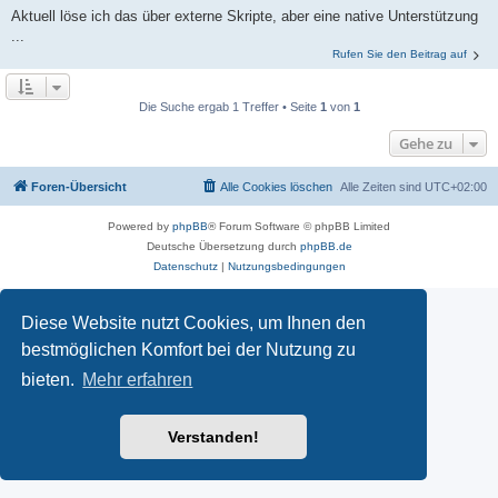
Aktuell löse ich das über externe Skripte, aber eine native Unterstützung
...
Rufen Sie den Beitrag auf
Die Suche ergab 1 Treffer • Seite
1
von
1
Gehe zu
Foren-Übersicht
Alle Cookies löschen
Alle Zeiten sind
UTC+02:00
Powered by
phpBB
® Forum Software © phpBB Limited
Deutsche Übersetzung durch
phpBB.de
Datenschutz
|
Nutzungsbedingungen
Diese Website nutzt Cookies, um Ihnen den
bestmöglichen Komfort bei der Nutzung zu
bieten.
Mehr erfahren
Verstanden!