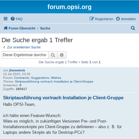
forum.opsi.org
FAQ
Registrieren
Anmelden
S
Foren-Übersicht
Suche
u
Die Suche ergab 1 Treffer
c
Zur erweiterten Suche
h
Suche
Erweiterte Suche
e
Die Suche ergab 1 Treffer • Seite
1
von
1
von
jhonnmick
13 Jul 2025, 23:35
Forum:
Comments, Suggestions, Wishes
Thema:
Skriptausführung vor/nach Installation je Client-Gruppe
Antworten:
0
Zugriffe:
265417
Skriptausführung vor/nach Installation je Client-Gruppe
Hallo OPSI-Team,
ich hätte einen Feature-Wunsch:
Wäre es möglich, in zukünftigen Versionen Pre- und Post-
Installationsskripte pro Client-Gruppe zu definieren – also z. B. für
Laptops andere Skripte als für Desktop-PCs?