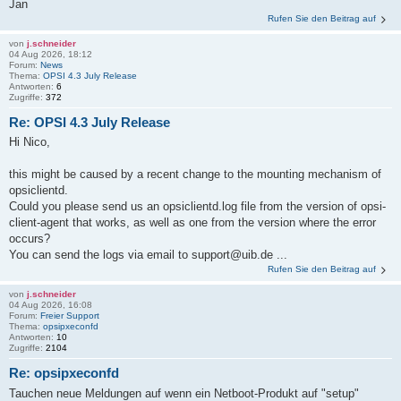
Jan
Rufen Sie den Beitrag auf
von
j.schneider
04 Aug 2026, 18:12
Forum:
News
Thema:
OPSI 4.3 July Release
Antworten:
6
Zugriffe:
372
Re: OPSI 4.3 July Release
Hi Nico,
this might be caused by a recent change to the mounting mechanism of
opsiclientd.
Could you please send us an opsiclientd.log file from the version of opsi-
client-agent that works, as well as one from the version where the error
occurs?
You can send the logs via email to support@uib.de ...
Rufen Sie den Beitrag auf
von
j.schneider
04 Aug 2026, 16:08
Forum:
Freier Support
Thema:
opsipxeconfd
Antworten:
10
Zugriffe:
2104
Re: opsipxeconfd
Tauchen neue Meldungen auf wenn ein Netboot-Produkt auf "setup"