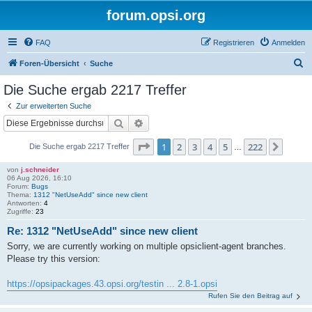
forum.opsi.org
FAQ
Registrieren
Anmelden
S
Foren-Übersicht
Suche
u
Die Suche ergab 2217 Treffer
c
Zur erweiterten Suche
h
Suche
Erweiterte Suche
e
Seite
1
von
222
1
2
3
4
5
222
Nächs
Die Suche ergab 2217 Treffer
…
von
j.schneider
06 Aug 2026, 16:10
Forum:
Bugs
Thema:
1312 "NetUseAdd" since new client
Antworten:
4
Zugriffe:
23
Re: 1312 "NetUseAdd" since new client
Sorry, we are currently working on multiple opsiclient-agent branches.
Please try this version:
https://opsipackages.43.opsi.org/testin ... 2.8-1.opsi
Rufen Sie den Beitrag auf