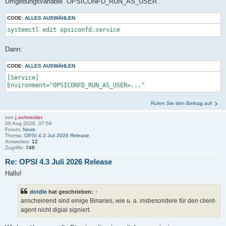
Umgebungsvariable `OPSICONFD_RUN_AS_USER`.
CODE:
ALLES AUSWÄHLEN
systemctl edit opsiconfd.service
Dann:
CODE:
ALLES AUSWÄHLEN
[Service]

Rufen Sie den Beitrag auf
von
j.schneider
06 Aug 2026, 07:59
Forum:
News
Thema:
OPSI 4.3 Juli 2026 Release
Antworten:
12
Zugriffe:
746
Re: OPSI 4.3 Juli 2026 Release
Hallo!
dotdle
hat geschrieben:
↑
anscheinend sind einige Binaries, wie u. a. insbesondere für den client-
agent nicht digial signiert.