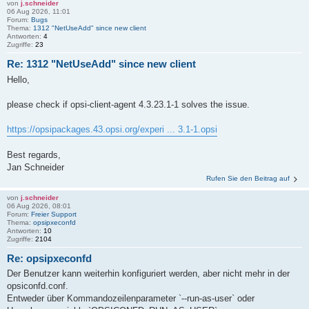
von
j.schneider
06 Aug 2026, 11:01
Forum:
Bugs
Thema:
1312 "NetUseAdd" since new client
Antworten:
4
Zugriffe:
23
Re: 1312 "NetUseAdd" since new client
Hello,
please check if opsi-client-agent 4.3.23.1-1 solves the issue.
https://opsipackages.43.opsi.org/experi ... 3.1-1.opsi
Best regards,
Jan Schneider
Rufen Sie den Beitrag auf
von
j.schneider
06 Aug 2026, 08:01
Forum:
Freier Support
Thema:
opsipxeconfd
Antworten:
10
Zugriffe:
2104
Re: opsipxeconfd
Der Benutzer kann weiterhin konfiguriert werden, aber nicht mehr in der
opsiconfd.conf.
Entweder über Kommandozeilenparameter `--run-as-user` oder