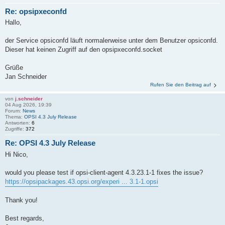
Re: opsipxeconfd
Hallo,
der Service opsiconfd läuft normalerweise unter dem Benutzer opsiconfd.
Dieser hat keinen Zugriff auf den opsipxeconfd.socket
Grüße
Jan Schneider
Rufen Sie den Beitrag auf
von
j.schneider
04 Aug 2026, 19:39
Forum:
News
Thema:
OPSI 4.3 July Release
Antworten:
6
Zugriffe:
372
Re: OPSI 4.3 July Release
Hi Nico,
would you please test if opsi-client-agent 4.3.23.1-1 fixes the issue?
https://opsipackages.43.opsi.org/experi ... 3.1-1.opsi
Thank you!
Best regards,