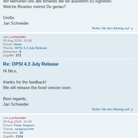
Wir bemühen uns alle Binaries die wir ausliefern zu signieren.
Welche Binaries meinst Du genau?
Grüße
Jan Schneider
Rufen Sie den Beitrag auf
von
j.schneider
05 Aug 2026, 10:49
Forum:
News
Thema:
OPSI 4.3 July Release
Antworten:
6
Zugriffe:
372
Re: OPSI 4.3 July Release
Hi Nico,
thanks for the feedback!
We will release the fixed version soon.
Best regards,
Jan Schneider
Rufen Sie den Beitrag auf
von
j.schneider
05 Aug 2026, 10:48
Forum:
Freier Support
Thema:
opsipxeconfd
Antworten:
10
Zugriffe:
2104