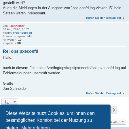
gestellt wird?
Auch die Meldungen in der Ausgabe von "opsiconfd log-viewer -l5" bein
Setzen wären interessant.
Rufen Sie den Beitrag auf
von
j.schneider
04 Aug 2026, 15:21
Forum:
Freier Support
Thema:
opsipxeconfd
Antworten:
10
Zugriffe:
2104
Re: opsipxeconfd
Hallo,
auch in diesem Fall sollte /var/log/opsi/opsipxeconfd/opsipxeconfd.log auf
Fehlermeldungen überprüft werden.
Grüße
Jan Schneider
Rufen Sie den Beitrag auf
Seite
1
von
222
1
2
3
4
5
222
Nächs
Die Suche ergab 2217 Treffer
…
Diese Website nutzt Cookies, um Ihnen den
bestmöglichen Komfort bei der Nutzung zu
Gehe zu
bieten.
Mehr erfahren