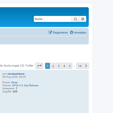
Suche
Erweiterte Suche
Registrieren
Anmelden
Seite
1
von
14
1
2
3
4
5
14
Nächste
Die Suche ergab 131 Treffer
…
von
nicolaslebrun
05 Aug 2026, 08:43
Forum:
News
Thema:
OPSI 4.3 July Release
Antworten:
7
Zugriffe:
425