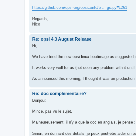
https://github.com/opsi-org/opsiconfd/b ... gs.py#L261
Regards,
Nico
Re: opsi 4.3 August Release
Hi,
We have tried the new opsi-linux-bootimage as suggested i
It works very well for us (not seen any problem with it untill
As announced this morning, I thought it was on production to
Re: doc complementaire?
Bonjour,
Mince, pas vu le sujet.
Malheureusement, il n'y a que la doc en anglais, je pense 
Sinon, en donnant des détails, je peux peut-être aider un p