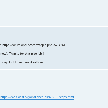
n https://forum.opsi.org/viewtopic.php?t=14741
 now). Thanks for that nice job !
day. But I can't see it with an ...
:
https://docs.opsi.org/opsi-docs-en/4.3/ ... steps.html
eu.