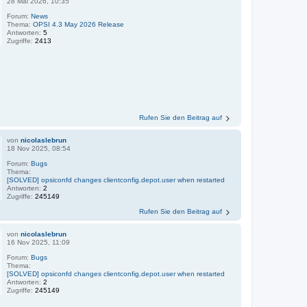
28 Mai 2026, 10:35
Forum:
News
Thema:
OPSI 4.3 May 2026 Release
Antworten:
5
Zugriffe:
2413
Rufen Sie den Beitrag auf
von
nicolaslebrun
18 Nov 2025, 08:54
Forum:
Bugs
Thema:
[SOLVED] opsiconfd changes clientconfig.depot.user when restarted
Antworten:
2
Zugriffe:
245149
Rufen Sie den Beitrag auf
von
nicolaslebrun
16 Nov 2025, 11:09
Forum:
Bugs
Thema:
[SOLVED] opsiconfd changes clientconfig.depot.user when restarted
Antworten:
2
Zugriffe:
245149