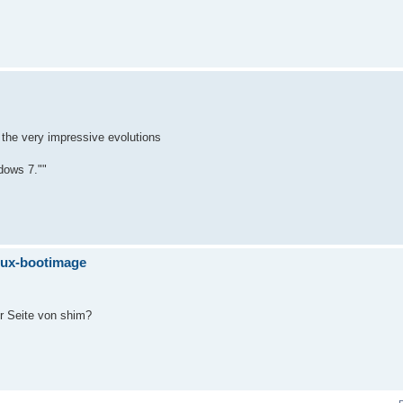
l the very impressive evolutions
dows 7.""
nux-bootimage
r Seite von shim?