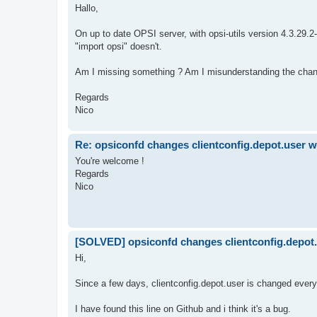
Hallo,
On up to date OPSI server, with opsi-utils version 4.3.29.2
"import opsi" doesn't.
Am I missing something ? Am I misunderstanding the cha
Regards
Nico
Re: opsiconfd changes clientconfig.depot.user w
You're welcome !
Regards
Nico
[SOLVED] opsiconfd changes clientconfig.depot.
Hi,
Since a few days, clientconfig.depot.user is changed every
I have found this line on Github and i think it's a bug.