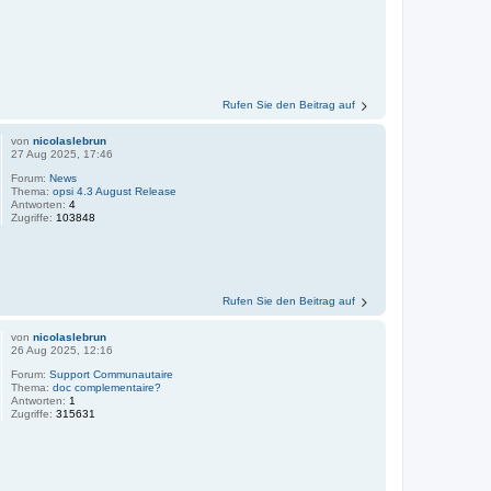
Rufen Sie den Beitrag auf
von
nicolaslebrun
27 Aug 2025, 17:46
Forum:
News
Thema:
opsi 4.3 August Release
Antworten:
4
Zugriffe:
103848
Rufen Sie den Beitrag auf
von
nicolaslebrun
26 Aug 2025, 12:16
Forum:
Support Communautaire
Thema:
doc complementaire?
Antworten:
1
Zugriffe:
315631