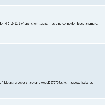
rsion 4.3.19.11-1 of opsi-client-agent, I have no connexion issue anymore.
d ] Mounting depot share smb://opsi0373737a.lyc-maquette-ballan.ac-