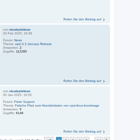
Rufen Sie den Beitrag auf
von
nicolaslebrun
03 Feb 2025, 16:36
Forum:
News
Thema:
opsi 4.3 January Release
Antworten:
2
Zugriffe:
112285
Rufen Sie den Beitrag auf
von
nicolaslebrun
02 Jan 2025, 16:52
Forum:
Freier Support
Thema:
Falsche Pfad zum Herutderladen von opsi-linux-bootimage
Antworten:
5
Zugriffe:
6146
Rufen Sie den Beitrag auf