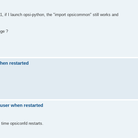
-1, if I launch opsi-python, the "import opsicommon" still works and
nge ?
hen restarted
user when restarted
 time opsiconfd restarts.