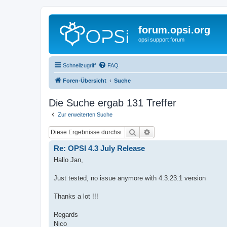
forum.opsi.org
opsi support forum
Schnellzugriff
FAQ
Foren-Übersicht
Suche
Die Suche ergab 131 Treffer
Zur erweiterten Suche
Suche
Erweiterte Suche
Re: OPSI 4.3 July Release
Hallo Jan,
Just tested, no issue anymore with 4.3.23.1 version
Thanks a lot !!!
Regards
Nico