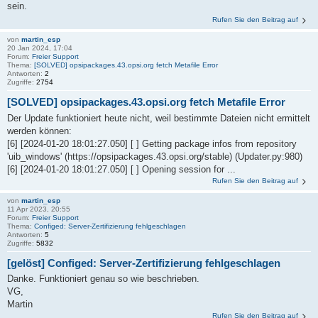
sein.
Rufen Sie den Beitrag auf
von
martin_esp
20 Jan 2024, 17:04
Forum:
Freier Support
Thema:
[SOLVED] opsipackages.43.opsi.org fetch Metafile Error
Antworten:
2
Zugriffe:
2754
[SOLVED] opsipackages.43.opsi.org fetch Metafile Error
Der Update funktioniert heute nicht, weil bestimmte Dateien nicht ermittelt
werden können:
[6] [2024-01-20 18:01:27.050] [ ] Getting package infos from repository
'uib_windows' (https://opsipackages.43.opsi.org/stable) (Updater.py:980)
[6] [2024-01-20 18:01:27.050] [ ] Opening session for ...
Rufen Sie den Beitrag auf
von
martin_esp
11 Apr 2023, 20:55
Forum:
Freier Support
Thema:
Configed: Server-Zertifizierung fehlgeschlagen
Antworten:
5
Zugriffe:
5832
[gelöst] Configed: Server-Zertifizierung fehlgeschlagen
Danke. Funktioniert genau so wie beschrieben.
VG,
Martin
Rufen Sie den Beitrag auf