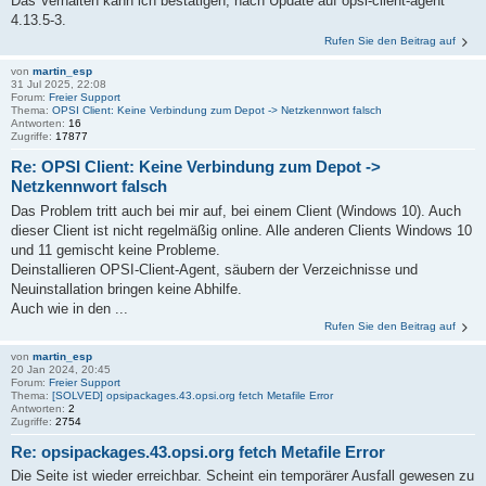
Das Verhalten kann ich bestätigen, nach Update auf opsi-client-agent
4.13.5-3.
Rufen Sie den Beitrag auf
von
martin_esp
31 Jul 2025, 22:08
Forum:
Freier Support
Thema:
OPSI Client: Keine Verbindung zum Depot -> Netzkennwort falsch
Antworten:
16
Zugriffe:
17877
Re: OPSI Client: Keine Verbindung zum Depot ->
Netzkennwort falsch
Das Problem tritt auch bei mir auf, bei einem Client (Windows 10). Auch
dieser Client ist nicht regelmäßig online. Alle anderen Clients Windows 10
und 11 gemischt keine Probleme.
Deinstallieren OPSI-Client-Agent, säubern der Verzeichnisse und
Neuinstallation bringen keine Abhilfe.
Auch wie in den ...
Rufen Sie den Beitrag auf
von
martin_esp
20 Jan 2024, 20:45
Forum:
Freier Support
Thema:
[SOLVED] opsipackages.43.opsi.org fetch Metafile Error
Antworten:
2
Zugriffe:
2754
Re: opsipackages.43.opsi.org fetch Metafile Error
Die Seite ist wieder erreichbar. Scheint ein temporärer Ausfall gewesen zu