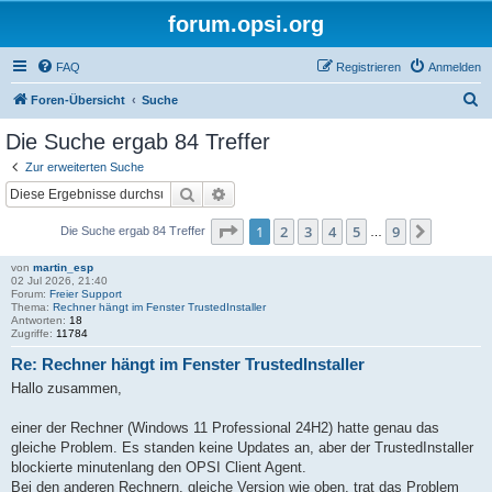
forum.opsi.org
FAQ
Registrieren
Anmelden
S
Foren-Übersicht
Suche
u
Die Suche ergab 84 Treffer
c
Zur erweiterten Suche
h
Suche
Erweiterte Suche
e
Seite
1
von
9
1
2
3
4
5
9
Nächste
Die Suche ergab 84 Treffer
…
von
martin_esp
02 Jul 2026, 21:40
Forum:
Freier Support
Thema:
Rechner hängt im Fenster TrustedInstaller
Antworten:
18
Zugriffe:
11784
Re: Rechner hängt im Fenster TrustedInstaller
Hallo zusammen,
einer der Rechner (Windows 11 Professional 24H2) hatte genau das
gleiche Problem. Es standen keine Updates an, aber der TrustedInstaller
blockierte minutenlang den OPSI Client Agent.
Bei den anderen Rechnern, gleiche Version wie oben, trat das Problem