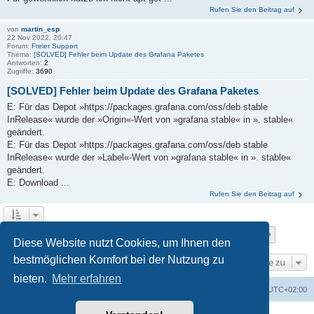
Rufen Sie den Beitrag auf
von
martin_esp
22 Nov 2022, 20:47
Forum:
Freier Support
Thema:
[SOLVED] Fehler beim Update des Grafana Paketes
Antworten:
2
Zugriffe:
3690
[SOLVED] Fehler beim Update des Grafana Paketes
E: Für das Depot »https://packages.grafana.com/oss/deb stable
InRelease« wurde der »Origin«-Wert von »grafana stable« in ». stable«
geändert.
E: Für das Depot »https://packages.grafana.com/oss/deb stable
InRelease« wurde der »Label«-Wert von »grafana stable« in ». stable«
geändert.
E: Download ...
Rufen Sie den Beitrag auf
Seite
1
von
9
1
2
3
4
5
9
Nächste
Die Suche ergab 84 Treffer
…
Diese Website nutzt Cookies, um Ihnen den
bestmöglichen Komfort bei der Nutzung zu
Gehe zu
bieten.
Mehr erfahren
Foren-Übersicht
Alle Cookies löschen
Alle Zeiten sind
UTC+02:00