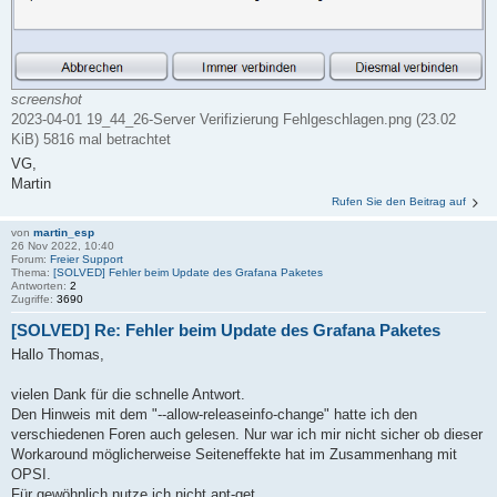
screenshot
2023-04-01 19_44_26-Server Verifizierung Fehlgeschlagen.png (23.02
KiB) 5816 mal betrachtet
VG,
Martin
Rufen Sie den Beitrag auf
von
martin_esp
26 Nov 2022, 10:40
Forum:
Freier Support
Thema:
[SOLVED] Fehler beim Update des Grafana Paketes
Antworten:
2
Zugriffe:
3690
[SOLVED] Re: Fehler beim Update des Grafana Paketes
Hallo Thomas,
vielen Dank für die schnelle Antwort.
Den Hinweis mit dem "--allow-releaseinfo-change" hatte ich den
verschiedenen Foren auch gelesen. Nur war ich mir nicht sicher ob dieser
Workaround möglicherweise Seiteneffekte hat im Zusammenhang mit
OPSI.
Für gewöhnlich nutze ich nicht apt-get ...