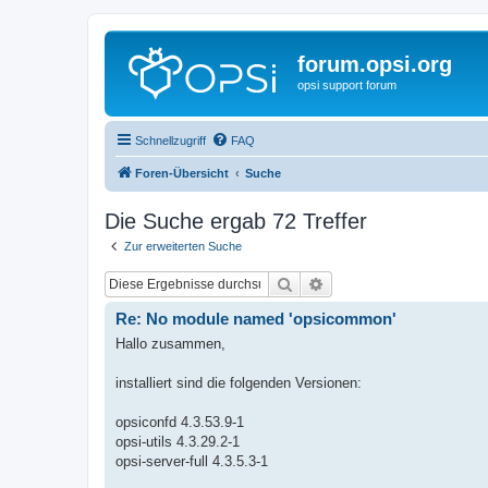
forum.opsi.org
opsi support forum
Schnellzugriff
FAQ
Foren-Übersicht
Suche
Die Suche ergab 72 Treffer
Zur erweiterten Suche
Suche
Erweiterte Suche
Re: No module named 'opsicommon'
Hallo zusammen,
installiert sind die folgenden Versionen:
opsiconfd 4.3.53.9-1
opsi-utils 4.3.29.2-1
opsi-server-full 4.3.5.3-1