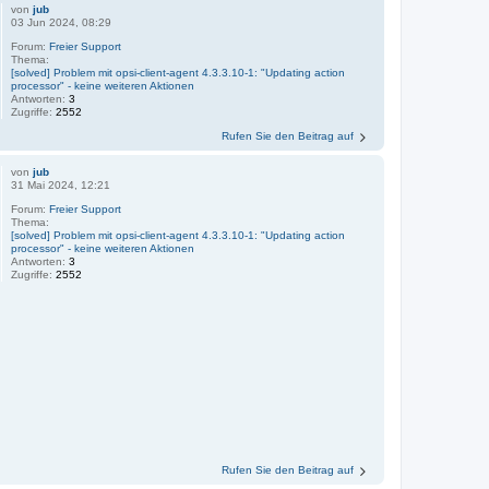
von
jub
03 Jun 2024, 08:29
Forum:
Freier Support
Thema:
[solved] Problem mit opsi-client-agent 4.3.3.10-1: "Updating action
processor" - keine weiteren Aktionen
Antworten:
3
Zugriffe:
2552
Rufen Sie den Beitrag auf
von
jub
31 Mai 2024, 12:21
Forum:
Freier Support
Thema:
[solved] Problem mit opsi-client-agent 4.3.3.10-1: "Updating action
processor" - keine weiteren Aktionen
Antworten:
3
Zugriffe:
2552
Rufen Sie den Beitrag auf