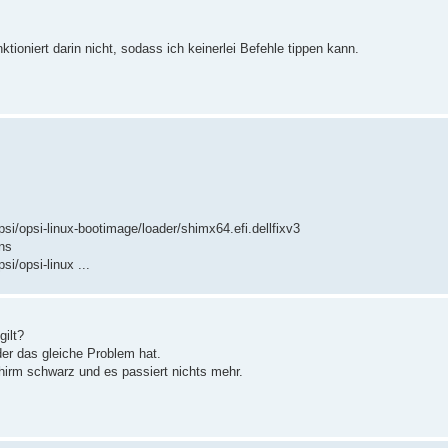
nktioniert darin nicht, sodass ich keinerlei Befehle tippen kann.
psi/opsi-linux-bootimage/loader/shimx64.efi.dellfixv3
ons
si/opsi-linux ...
gilt?
er das gleiche Problem hat.
chirm schwarz und es passiert nichts mehr.