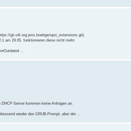
ps://git.o4i.org:jens.boettge/opsi_extensions.git).
2-1 am 29.05. funktionieren diese nicht mehr:
reOutdated ...
 Am DHCP-Server kommen keine Anfragen an.
liessend wieder den GRUB-Prompt, aber der ...