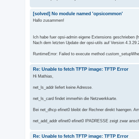
[solved] No module named 'opsicommon'
Hallo zusammen!
Ich habe fuer opsi-admin eigene Extensions geschrieben (htt
Nach dem letzten Update der opsi-utils auf Version 4.3.29.
RuntimeError: Failed to execute method custom_setupWhe
Re: Unable to fetch TFTP image: TFTP Error
Hi Mathias,
net_ls_addr liefert keine Adresse.
net_ls_card findet immerhin die Netzwerkkarte.
Bei net_dhcp efinet0 bleibt der Rechner direkt haengen.
net_add_addr efinet0 efinet0 IPADRESSE zeigt zwar ansch
Re: Unable to fetch TFTP image: TFTP Error