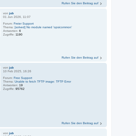
Rufen Sie den Beitrag auf
von
jub
01 Jun 2026, 11:07
Forum:
Freier Support
Thema:
[solved] No module named 'opsicommon'
Antworten:
6
Zugriffe:
1190
Rufen Sie den Beitrag auf
von
jub
10 Feb 2025, 16:26
Forum:
Free Support
Thema:
Unable to fetch TFTP image: TFTP Error
Antworten:
19
Zugriffe:
95762
Rufen Sie den Beitrag auf
von
jub