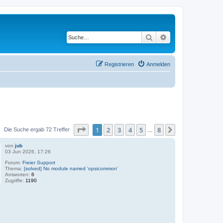
Suche
Erweiterte Suche
Registrieren
Anmelden
Seite
1
von
8
1
2
3
4
5
8
Nächste
Die Suche ergab 72 Treffer
…
von
jub
03 Jun 2026, 17:26
Forum:
Freier Support
Thema:
[solved] No module named 'opsicommon'
Antworten:
6
Zugriffe:
1190