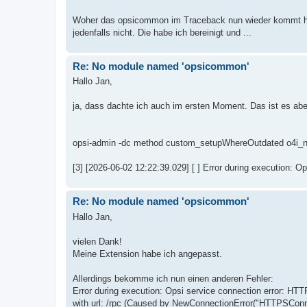
Woher das opsicommon im Traceback nun wieder kommt ha
jedenfalls nicht. Die habe ich bereinigt und ...
Re: No module named 'opsicommon'
Hallo Jan,
ja, dass dachte ich auch im ersten Moment. Das ist es aber
opsi-admin -dc method custom_setupWhereOutdated o4i_no
[3] [2026-06-02 12:22:39.029] [ ] Error during execution: 
Re: No module named 'opsicommon'
Hallo Jan,
vielen Dank!
Meine Extension habe ich angepasst.
Allerdings bekomme ich nun einen anderen Fehler:
Error during execution: Opsi service connection error: HT
with url: /rpc (Caused by NewConnectionError("HTTPSConne