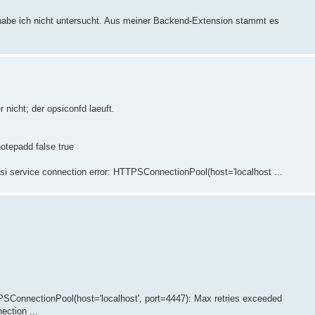
be ich nicht untersucht. Aus meiner Backend-Extension stammt es
 nicht; der opsiconfd laeuft.
tepadd false true
Opsi service connection error: HTTPSConnectionPool(host='localhost ...
TPSConnectionPool(host='localhost', port=4447): Max retries exceeded
ction ...