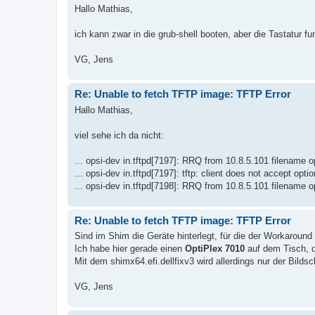
Hallo Mathias,
ich kann zwar in die grub-shell booten, aber die Tastatur fu
VG, Jens
Re: Unable to fetch TFTP image: TFTP Error
Hallo Mathias,
viel sehe ich da nicht:
... opsi-dev in.tftpd[7197]: RRQ from 10.8.5.101 filename o
... opsi-dev in.tftpd[7197]: tftp: client does not accept opti
... opsi-dev in.tftpd[7198]: RRQ from 10.8.5.101 filename op
Re: Unable to fetch TFTP image: TFTP Error
Sind im Shim die Geräte hinterlegt, für die der Workaround 
Ich habe hier gerade einen
OptiPlex 7010
auf dem Tisch, d
Mit dem shimx64.efi.dellfixv3 wird allerdings nur der Bilds
VG, Jens