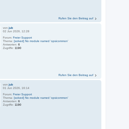
Rufen Sie den Beitrag auf
von
jub
02 Jun 2026, 12:28
Forum:
Freier Support
Thema:
[solved] No module named 'opsicommon'
Antworten:
6
Zugriffe:
1190
Rufen Sie den Beitrag auf
von
jub
01 Jun 2026, 16:14
Forum:
Freier Support
Thema:
[solved] No module named 'opsicommon'
Antworten:
6
Zugriffe:
1190