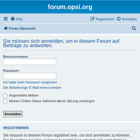
forum.opsi.org
FAQ
Registrieren
Anmelden
S
Foren-Übersicht
u
Sie müssen sich anmelden, um in diesem Forum auf
c
Beiträge zu antworten.
h
Benutzername:
e
Passwort:
Ich habe mein Passwort vergessen
Die Aktivierungs-E-Mail erneut senden
Angemeldet bleiben
Meinen Online-Status während dieser Sitzung verbergen
REGISTRIEREN
Sie müssen in diesem Forum registriert sein, um sich anmelden zu können.