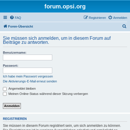
forum.opsi.org
FAQ
Registrieren
Anmelden
S
Foren-Übersicht
u
Sie müssen sich anmelden, um in diesem Forum auf
c
Beiträge zu antworten.
h
Benutzername:
e
Passwort:
Ich habe mein Passwort vergessen
Die Aktivierungs-E-Mail erneut senden
Angemeldet bleiben
Meinen Online-Status während dieser Sitzung verbergen
REGISTRIEREN
Sie müssen in diesem Forum registriert sein, um sich anmelden zu können.