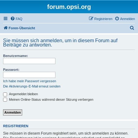
forum.opsi.org
FAQ
Registrieren
Anmelden
S
Foren-Übersicht
u
Sie müssen sich anmelden, um in diesem Forum auf
c
Beiträge zu antworten.
h
Benutzername:
e
Passwort:
Ich habe mein Passwort vergessen
Die Aktivierungs-E-Mail erneut senden
Angemeldet bleiben
Meinen Online-Status während dieser Sitzung verbergen
REGISTRIEREN
Sie müssen in diesem Forum registriert sein, um sich anmelden zu können.