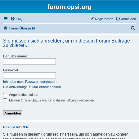
forum.opsi.org
FAQ
Registrieren
Anmelden
S
Foren-Übersicht
u
Sie müssen sich anmelden, um in diesem Forum Beiträge
c
zu zitieren.
h
Benutzername:
e
Passwort:
Ich habe mein Passwort vergessen
Die Aktivierungs-E-Mail erneut senden
Angemeldet bleiben
Meinen Online-Status während dieser Sitzung verbergen
REGISTRIEREN
Sie müssen in diesem Forum registriert sein, um sich anmelden zu können.