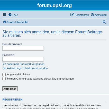
forum.opsi.org
FAQ
Registrieren
Anmelden
S
Foren-Übersicht
u
Sie müssen sich anmelden, um in diesem Forum Beiträge
c
zu zitieren.
h
Benutzername:
e
Passwort:
Ich habe mein Passwort vergessen
Die Aktivierungs-E-Mail erneut senden
Angemeldet bleiben
Meinen Online-Status während dieser Sitzung verbergen
REGISTRIEREN
Sie müssen in diesem Forum registriert sein, um sich anmelden zu können.