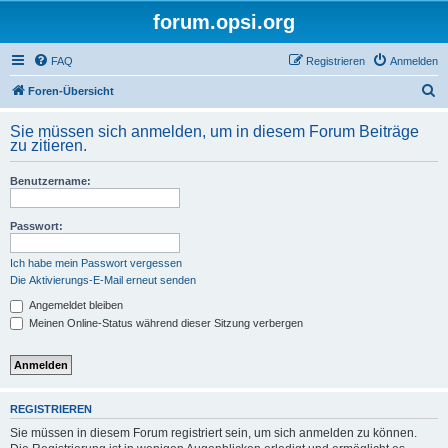
forum.opsi.org
FAQ
Registrieren
Anmelden
S
Foren-Übersicht
u
Sie müssen sich anmelden, um in diesem Forum Beiträge
c
zu zitieren.
h
Benutzername:
e
Passwort:
Ich habe mein Passwort vergessen
Die Aktivierungs-E-Mail erneut senden
Angemeldet bleiben
Meinen Online-Status während dieser Sitzung verbergen
REGISTRIEREN
Sie müssen in diesem Forum registriert sein, um sich anmelden zu können.