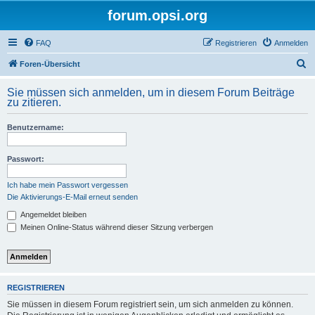
forum.opsi.org
FAQ
Registrieren
Anmelden
S
Foren-Übersicht
u
Sie müssen sich anmelden, um in diesem Forum Beiträge
c
zu zitieren.
h
Benutzername:
e
Passwort:
Ich habe mein Passwort vergessen
Die Aktivierungs-E-Mail erneut senden
Angemeldet bleiben
Meinen Online-Status während dieser Sitzung verbergen
REGISTRIEREN
Sie müssen in diesem Forum registriert sein, um sich anmelden zu können.