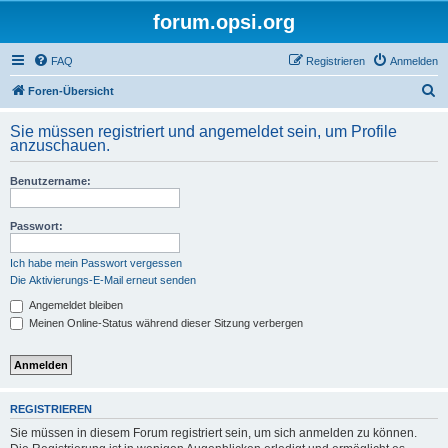
forum.opsi.org
FAQ
Registrieren
Anmelden
S
Foren-Übersicht
u
Sie müssen registriert und angemeldet sein, um Profile
c
anzuschauen.
h
Benutzername:
e
Passwort:
Ich habe mein Passwort vergessen
Die Aktivierungs-E-Mail erneut senden
Angemeldet bleiben
Meinen Online-Status während dieser Sitzung verbergen
REGISTRIEREN
Sie müssen in diesem Forum registriert sein, um sich anmelden zu können.