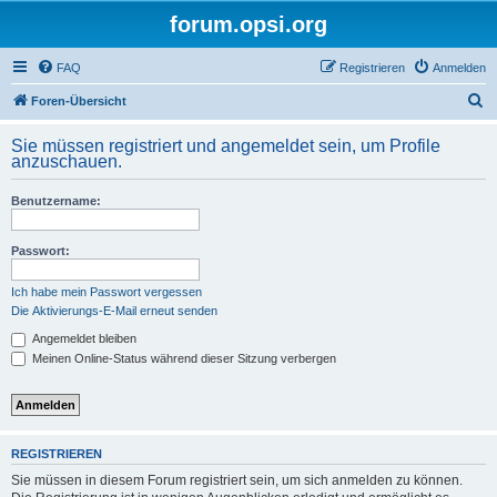
forum.opsi.org
FAQ
Registrieren
Anmelden
S
Foren-Übersicht
u
Sie müssen registriert und angemeldet sein, um Profile
c
anzuschauen.
h
Benutzername:
e
Passwort:
Ich habe mein Passwort vergessen
Die Aktivierungs-E-Mail erneut senden
Angemeldet bleiben
Meinen Online-Status während dieser Sitzung verbergen
REGISTRIEREN
Sie müssen in diesem Forum registriert sein, um sich anmelden zu können.