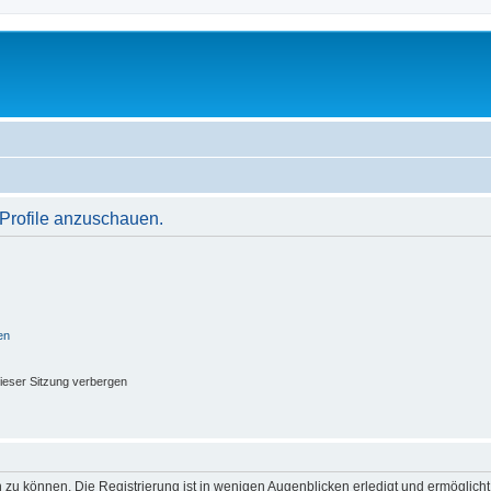
 Profile anzuschauen.
en
ieser Sitzung verbergen
 zu können. Die Registrierung ist in wenigen Augenblicken erledigt und ermöglicht