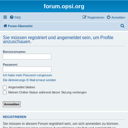
forum.opsi.org
FAQ
Registrieren
Anmelden
S
Foren-Übersicht
u
Sie müssen registriert und angemeldet sein, um Profile
c
anzuschauen.
h
Benutzername:
e
Passwort:
Ich habe mein Passwort vergessen
Die Aktivierungs-E-Mail erneut senden
Angemeldet bleiben
Meinen Online-Status während dieser Sitzung verbergen
REGISTRIEREN
Sie müssen in diesem Forum registriert sein, um sich anmelden zu können.