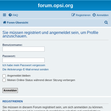
forum.opsi.org
FAQ
Registrieren
Anmelden
S
Foren-Übersicht
u
Sie müssen registriert und angemeldet sein, um Profile
c
anzuschauen.
h
Benutzername:
e
Passwort:
Ich habe mein Passwort vergessen
Die Aktivierungs-E-Mail erneut senden
Angemeldet bleiben
Meinen Online-Status während dieser Sitzung verbergen
REGISTRIEREN
Sie müssen in diesem Forum registriert sein, um sich anmelden zu können.