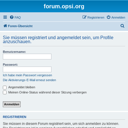
forum.opsi.org
FAQ
Registrieren
Anmelden
S
Foren-Übersicht
u
Sie müssen registriert und angemeldet sein, um Profile
c
anzuschauen.
h
Benutzername:
e
Passwort:
Ich habe mein Passwort vergessen
Die Aktivierungs-E-Mail erneut senden
Angemeldet bleiben
Meinen Online-Status während dieser Sitzung verbergen
REGISTRIEREN
Sie müssen in diesem Forum registriert sein, um sich anmelden zu können.