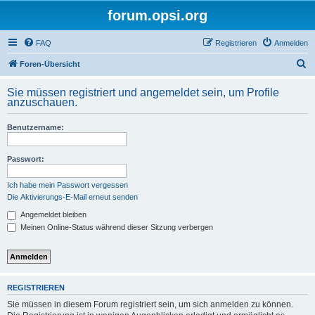
forum.opsi.org
FAQ
Registrieren
Anmelden
S
Foren-Übersicht
u
Sie müssen registriert und angemeldet sein, um Profile
c
anzuschauen.
h
Benutzername:
e
Passwort:
Ich habe mein Passwort vergessen
Die Aktivierungs-E-Mail erneut senden
Angemeldet bleiben
Meinen Online-Status während dieser Sitzung verbergen
REGISTRIEREN
Sie müssen in diesem Forum registriert sein, um sich anmelden zu können.