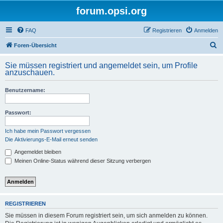
forum.opsi.org
FAQ
Registrieren
Anmelden
S
Foren-Übersicht
u
Sie müssen registriert und angemeldet sein, um Profile
c
anzuschauen.
h
Benutzername:
e
Passwort:
Ich habe mein Passwort vergessen
Die Aktivierungs-E-Mail erneut senden
Angemeldet bleiben
Meinen Online-Status während dieser Sitzung verbergen
REGISTRIEREN
Sie müssen in diesem Forum registriert sein, um sich anmelden zu können.