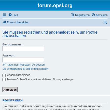
forum.opsi.org
FAQ
Registrieren
Anmelden
S
Foren-Übersicht
u
Sie müssen registriert und angemeldet sein, um Profile
c
anzuschauen.
h
Benutzername:
e
Passwort:
Ich habe mein Passwort vergessen
Die Aktivierungs-E-Mail erneut senden
Angemeldet bleiben
Meinen Online-Status während dieser Sitzung verbergen
REGISTRIEREN
Sie müssen in diesem Forum registriert sein, um sich anmelden zu können.