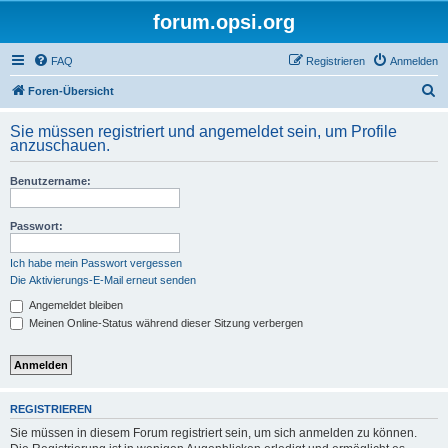
forum.opsi.org
FAQ
Registrieren
Anmelden
S
Foren-Übersicht
u
Sie müssen registriert und angemeldet sein, um Profile
c
anzuschauen.
h
Benutzername:
e
Passwort:
Ich habe mein Passwort vergessen
Die Aktivierungs-E-Mail erneut senden
Angemeldet bleiben
Meinen Online-Status während dieser Sitzung verbergen
REGISTRIEREN
Sie müssen in diesem Forum registriert sein, um sich anmelden zu können.