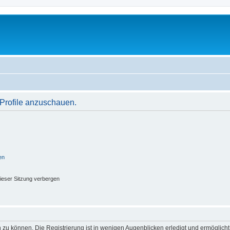
 Profile anzuschauen.
en
ieser Sitzung verbergen
 zu können. Die Registrierung ist in wenigen Augenblicken erledigt und ermöglicht