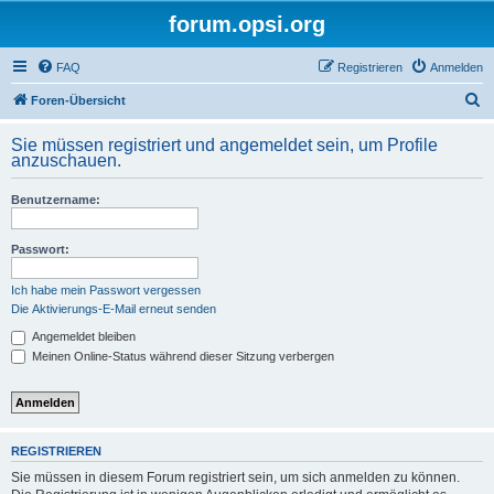
forum.opsi.org
FAQ
Registrieren
Anmelden
S
Foren-Übersicht
u
Sie müssen registriert und angemeldet sein, um Profile
c
anzuschauen.
h
Benutzername:
e
Passwort:
Ich habe mein Passwort vergessen
Die Aktivierungs-E-Mail erneut senden
Angemeldet bleiben
Meinen Online-Status während dieser Sitzung verbergen
REGISTRIEREN
Sie müssen in diesem Forum registriert sein, um sich anmelden zu können.