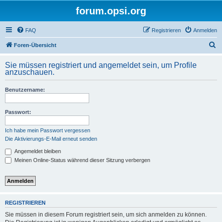
forum.opsi.org
FAQ
Registrieren
Anmelden
S
Foren-Übersicht
u
Sie müssen registriert und angemeldet sein, um Profile
c
anzuschauen.
h
Benutzername:
e
Passwort:
Ich habe mein Passwort vergessen
Die Aktivierungs-E-Mail erneut senden
Angemeldet bleiben
Meinen Online-Status während dieser Sitzung verbergen
REGISTRIEREN
Sie müssen in diesem Forum registriert sein, um sich anmelden zu können.