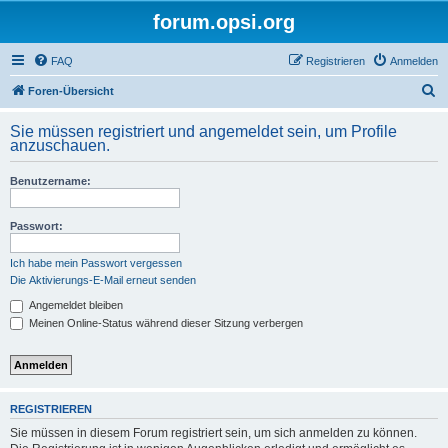
forum.opsi.org
FAQ
Registrieren
Anmelden
S
Foren-Übersicht
u
Sie müssen registriert und angemeldet sein, um Profile
c
anzuschauen.
h
Benutzername:
e
Passwort:
Ich habe mein Passwort vergessen
Die Aktivierungs-E-Mail erneut senden
Angemeldet bleiben
Meinen Online-Status während dieser Sitzung verbergen
REGISTRIEREN
Sie müssen in diesem Forum registriert sein, um sich anmelden zu können.