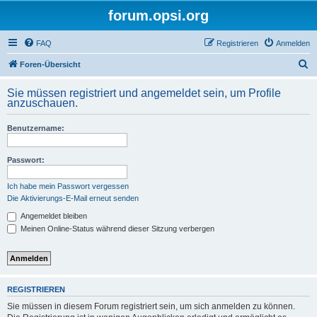
forum.opsi.org
FAQ
Registrieren
Anmelden
S
Foren-Übersicht
u
Sie müssen registriert und angemeldet sein, um Profile
c
anzuschauen.
h
Benutzername:
e
Passwort:
Ich habe mein Passwort vergessen
Die Aktivierungs-E-Mail erneut senden
Angemeldet bleiben
Meinen Online-Status während dieser Sitzung verbergen
REGISTRIEREN
Sie müssen in diesem Forum registriert sein, um sich anmelden zu können.