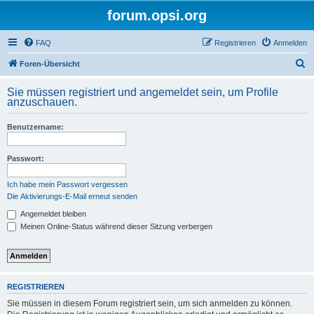
forum.opsi.org
FAQ
Registrieren
Anmelden
S
Foren-Übersicht
u
Sie müssen registriert und angemeldet sein, um Profile
c
anzuschauen.
h
Benutzername:
e
Passwort:
Ich habe mein Passwort vergessen
Die Aktivierungs-E-Mail erneut senden
Angemeldet bleiben
Meinen Online-Status während dieser Sitzung verbergen
REGISTRIEREN
Sie müssen in diesem Forum registriert sein, um sich anmelden zu können.