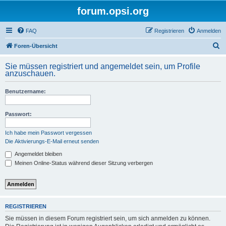
forum.opsi.org
FAQ
Registrieren
Anmelden
S
Foren-Übersicht
u
Sie müssen registriert und angemeldet sein, um Profile
c
anzuschauen.
h
Benutzername:
e
Passwort:
Ich habe mein Passwort vergessen
Die Aktivierungs-E-Mail erneut senden
Angemeldet bleiben
Meinen Online-Status während dieser Sitzung verbergen
REGISTRIEREN
Sie müssen in diesem Forum registriert sein, um sich anmelden zu können.