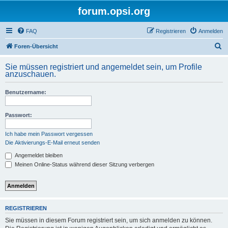
forum.opsi.org
FAQ
Registrieren
Anmelden
S
Foren-Übersicht
u
Sie müssen registriert und angemeldet sein, um Profile
c
anzuschauen.
h
Benutzername:
e
Passwort:
Ich habe mein Passwort vergessen
Die Aktivierungs-E-Mail erneut senden
Angemeldet bleiben
Meinen Online-Status während dieser Sitzung verbergen
REGISTRIEREN
Sie müssen in diesem Forum registriert sein, um sich anmelden zu können.