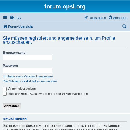
forum.opsi.org
FAQ
Registrieren
Anmelden
S
Foren-Übersicht
u
Sie müssen registriert und angemeldet sein, um Profile
c
anzuschauen.
h
Benutzername:
e
Passwort:
Ich habe mein Passwort vergessen
Die Aktivierungs-E-Mail erneut senden
Angemeldet bleiben
Meinen Online-Status während dieser Sitzung verbergen
REGISTRIEREN
Sie müssen in diesem Forum registriert sein, um sich anmelden zu können.