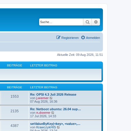
Suche
Erweiterte Suche
Registrieren
Anmelden
Aktuelle Zeit: 09 Aug 2026, 11:51
BEITRÄGE
LETZTER BEITRAG
BEITRÄGE
LETZTER BEITRAG
Re: OPSI 4.3 Juli 2026 Release
1553
N
von
j.werner
e
07 Aug 2026, 16:36
u
e
Re: Netboot ubuntu: 26.04 sup…
2135
s
N
von
n.doerrer
t
e
17 Jul 2026, 14:33
e
u
r
e
setValueByKey(<key>, <value>,…
4387
B
s
N
von
KrawczykHIS
e
t
e
04 Aug 2026, 13:24