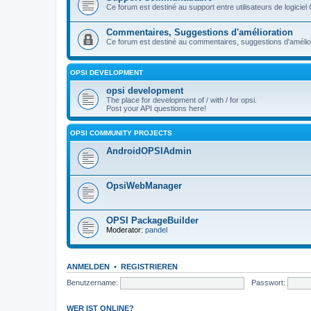
Ce forum est destiné au support entre utilisateurs de logiciel
Commentaires, Suggestions d'amélioration
Ce forum est destiné au commentaires, suggestions d'améliora
OPSI DEVELOPMENT
opsi development
The place for development of / with / for opsi.
Post your API questions here!
OPSI COMMUNITY PROJECTS
AndroidOPSIAdmin
OpsiWebManager
OPSI PackageBuilder
Moderator:
pandel
ANMELDEN
•
REGISTRIEREN
Benutzername:
Passwort:
WER IST ONLINE?