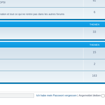
92
 OPSI
6
tion et tout ce qui ne rentre pas dans les autres forums
THEMEN
33
THEMEN
15
2
163
Ich habe mein Passwort vergessen
|
Angemeldet bleiben