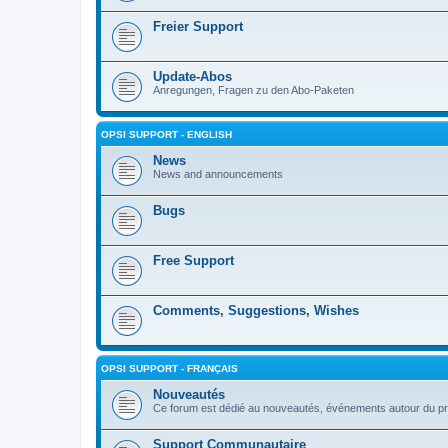
Freier Support
Update-Abos
Anregungen, Fragen zu den Abo-Paketen
OPSI SUPPORT - ENGLISH
News
News and announcements
Bugs
Free Support
Comments, Suggestions, Wishes
OPSI SUPPORT - FRANÇAIS
Nouveautés
Ce forum est dédié au nouveautés, événements autour du pr
Support Communautaire