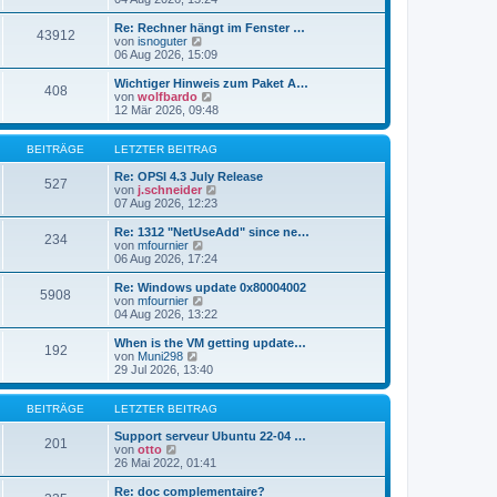
i
e
u
t
r
e
Re: Rechner hängt im Fenster …
r
43912
B
s
N
von
isnoguter
a
e
t
e
06 Aug 2026, 15:09
g
i
e
u
t
r
e
Wichtiger Hinweis zum Paket A…
r
408
B
s
N
von
wolfbardo
a
e
t
e
12 Mär 2026, 09:48
g
i
e
u
t
r
e
r
B
s
BEITRÄGE
LETZTER BEITRAG
a
e
t
g
i
e
Re: OPSI 4.3 July Release
527
t
r
N
von
j.schneider
r
B
e
07 Aug 2026, 12:23
a
e
u
g
i
e
Re: 1312 "NetUseAdd" since ne…
234
t
s
N
von
mfournier
r
t
e
06 Aug 2026, 17:24
a
e
u
g
r
e
Re: Windows update 0x80004002
5908
B
s
N
von
mfournier
e
t
e
04 Aug 2026, 13:22
i
e
u
t
r
e
When is the VM getting update…
r
192
B
s
N
von
Muni298
a
e
t
e
29 Jul 2026, 13:40
g
i
e
u
t
r
e
r
B
s
BEITRÄGE
LETZTER BEITRAG
a
e
t
g
i
e
Support serveur Ubuntu 22-04 …
201
t
N
r
von
otto
r
e
B
26 Mai 2022, 01:41
a
u
e
g
e
i
Re: doc complementaire?