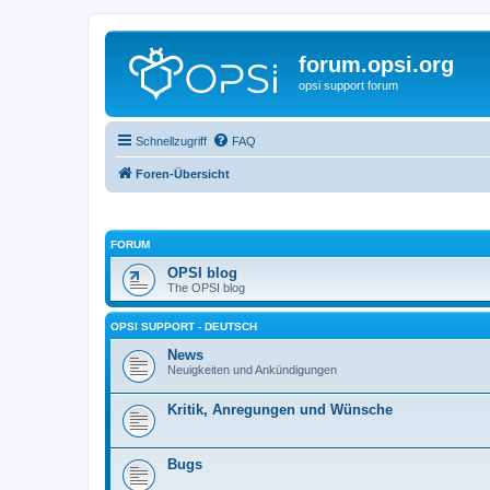
forum.opsi.org
opsi support forum
Schnellzugriff
FAQ
Foren-Übersicht
FORUM
OPSI blog
The OPSI blog
OPSI SUPPORT - DEUTSCH
News
Neuigkeiten und Ankündigungen
Kritik, Anregungen und Wünsche
Bugs