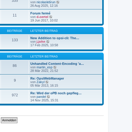
335
s
t
N
von
nicolaslebrun
t
r
e
26 Aug 2025, 12:16
e
a
u
r
g
e
Forum fermé
11
B
s
N
von
d.oertel
e
t
e
19 Jun 2017, 10:02
i
e
u
t
r
e
r
B
s
BEITRÄGE
LETZTER BEITRAG
a
e
t
g
i
e
New Addition to opsi-cli: The…
133
t
N
r
von
j.john
r
e
B
17 Feb 2025, 10:58
a
u
e
g
e
i
s
t
BEITRÄGE
LETZTER BEITRAG
t
r
e
a
Unhandled Content-Encoding 'a…
86
r
g
N
von
martin_esp
B
e
28 Mär 2022, 21:52
e
u
i
e
Re: OpsiWebManager
9
t
s
N
von
Zakyl
r
t
e
05 Mär 2013, 16:15
a
e
u
g
r
e
Re: Wird der oPB noch gepfleg…
972
B
s
N
von
pandel
e
t
e
14 Nov 2025, 15:31
i
e
u
t
r
e
r
B
s
a
e
t
g
i
e
t
r
r
B
a
e
g
i