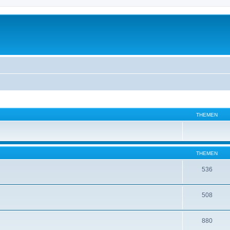
THEMEN
THEMEN
536
508
880