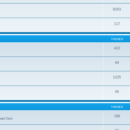
8203
117
THEMEN
422
49
1225
46
THEMEN
186
ojet Opsi