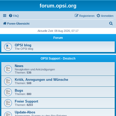
forum.opsi.org
FAQ
Registrieren
Anmelden
S
Foren-Übersicht
u
Aktuelle Zeit: 08 Aug 2026, 07:17
c
Forum
h
OPSI blog
e
The OPSI blog
OPSI Support - Deutsch
News
Neuigkeiten und Ankündigungen
Themen:
536
Kritik, Anregungen und Wünsche
Themen:
508
Bugs
Themen:
880
Freier Support
Themen:
8203
Update-Abos
Anregungen, Fragen zu den Abo-Paketen