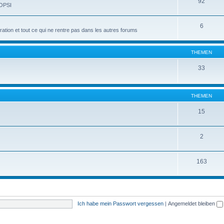
92
 OPSI
6
tion et tout ce qui ne rentre pas dans les autres forums
THEMEN
33
THEMEN
15
2
163
Ich habe mein Passwort vergessen
|
Angemeldet bleiben