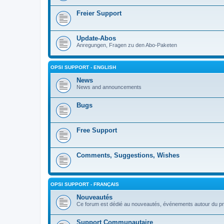
Freier Support
Update-Abos
Anregungen, Fragen zu den Abo-Paketen
OPSI SUPPORT - ENGLISH
News
News and announcements
Bugs
Free Support
Comments, Suggestions, Wishes
OPSI SUPPORT - FRANÇAIS
Nouveautés
Ce forum est dédié au nouveautés, événements autour du pr
Support Communautaire