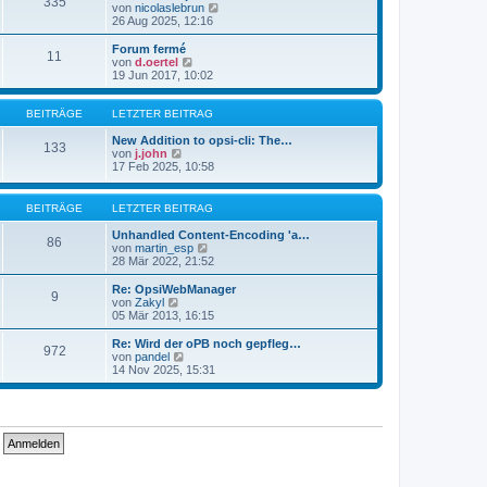
335
s
t
N
von
nicolaslebrun
t
r
e
26 Aug 2025, 12:16
e
a
u
r
g
e
Forum fermé
11
B
s
N
von
d.oertel
e
t
e
19 Jun 2017, 10:02
i
e
u
t
r
e
r
B
s
BEITRÄGE
LETZTER BEITRAG
a
e
t
g
i
e
New Addition to opsi-cli: The…
133
t
N
r
von
j.john
r
e
B
17 Feb 2025, 10:58
a
u
e
g
e
i
s
t
BEITRÄGE
LETZTER BEITRAG
t
r
e
a
Unhandled Content-Encoding 'a…
86
r
g
N
von
martin_esp
B
e
28 Mär 2022, 21:52
e
u
i
e
Re: OpsiWebManager
9
t
s
N
von
Zakyl
r
t
e
05 Mär 2013, 16:15
a
e
u
g
r
e
Re: Wird der oPB noch gepfleg…
972
B
s
N
von
pandel
e
t
e
14 Nov 2025, 15:31
i
e
u
t
r
e
r
B
s
a
e
t
g
i
e
t
r
r
B
a
e
g
i