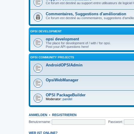
Ce forum est destiné au support entre utilisateurs de logiciel
Commentaires, Suggestions d'amélioration
Ce forum est destiné au commentaires, suggestions d'améliora
OPSI DEVELOPMENT
opsi development
The place for development of / with / for opsi.
Post your API questions here!
OPSI COMMUNITY PROJECTS
AndroidOPSIAdmin
OpsiWebManager
OPSI PackageBuilder
Moderator:
pandel
ANMELDEN
•
REGISTRIEREN
Benutzername:
Passwort:
WER IST ONLINE?