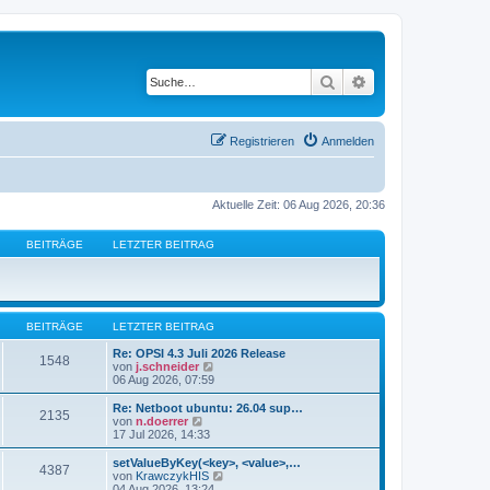
Suche
Erweiterte Suche
Registrieren
Anmelden
Aktuelle Zeit: 06 Aug 2026, 20:36
BEITRÄGE
LETZTER BEITRAG
BEITRÄGE
LETZTER BEITRAG
Re: OPSI 4.3 Juli 2026 Release
1548
N
von
j.schneider
e
06 Aug 2026, 07:59
u
e
Re: Netboot ubuntu: 26.04 sup…
2135
s
N
von
n.doerrer
t
e
17 Jul 2026, 14:33
e
u
r
e
setValueByKey(<key>, <value>,…
4387
B
s
N
von
KrawczykHIS
e
t
e
04 Aug 2026, 13:24