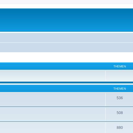
THEMEN
THEMEN
536
508
880