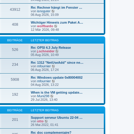
i
e
u
t
r
e
Re: Rechner hängt im Fenster …
r
43912
B
s
N
von
isnoguter
a
e
t
e
06 Aug 2026, 15:09
g
i
e
u
t
r
e
Wichtiger Hinweis zum Paket A…
r
408
B
s
N
von
wolfbardo
a
e
t
e
12 Mär 2026, 09:48
g
i
e
u
t
r
e
r
B
s
BEITRÄGE
LETZTER BEITRAG
a
e
t
g
i
e
Re: OPSI 4.3 July Release
526
t
r
N
von
j.schneider
r
B
e
05 Aug 2026, 10:49
a
e
u
g
i
e
Re: 1312 "NetUseAdd" since ne…
234
t
s
N
von
mfournier
r
t
e
06 Aug 2026, 17:24
a
e
u
g
r
e
Re: Windows update 0x80004002
5908
B
s
N
von
mfournier
e
t
e
04 Aug 2026, 13:22
i
e
u
t
r
e
When is the VM getting update…
r
192
B
s
N
von
Muni298
a
e
t
e
29 Jul 2026, 13:40
g
i
e
u
t
r
e
r
B
s
BEITRÄGE
LETZTER BEITRAG
a
e
t
g
i
e
Support serveur Ubuntu 22-04 …
201
t
N
r
von
otto
r
e
B
26 Mai 2022, 01:41
a
u
e
g
e
i
Re: doc complementaire?