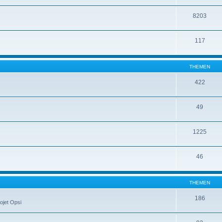
8203
117
THEMEN
422
49
1225
46
THEMEN
186
ojet Opsi