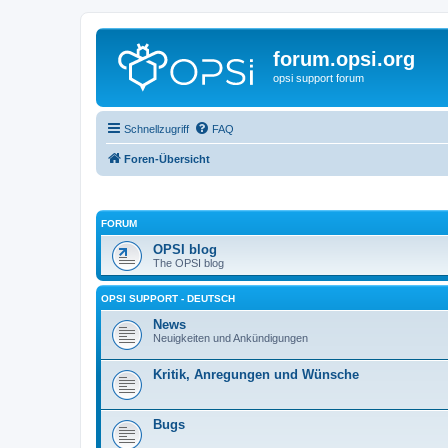
forum.opsi.org
opsi support forum
Schnellzugriff
FAQ
Foren-Übersicht
FORUM
OPSI blog
The OPSI blog
OPSI SUPPORT - DEUTSCH
News
Neuigkeiten und Ankündigungen
Kritik, Anregungen und Wünsche
Bugs