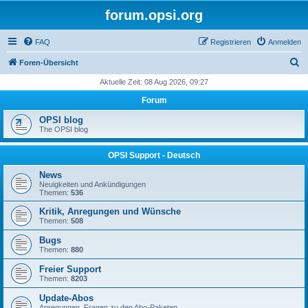
forum.opsi.org
FAQ
Registrieren
Anmelden
S
Foren-Übersicht
u
Aktuelle Zeit: 08 Aug 2026, 09:27
c
Forum
h
OPSI blog
e
The OPSI blog
OPSI Support - Deutsch
News
Neuigkeiten und Ankündigungen
Themen:
536
Kritik, Anregungen und Wünsche
Themen:
508
Bugs
Themen:
880
Freier Support
Themen:
8203
Update-Abos
Anregungen, Fragen zu den Abo-Paketen