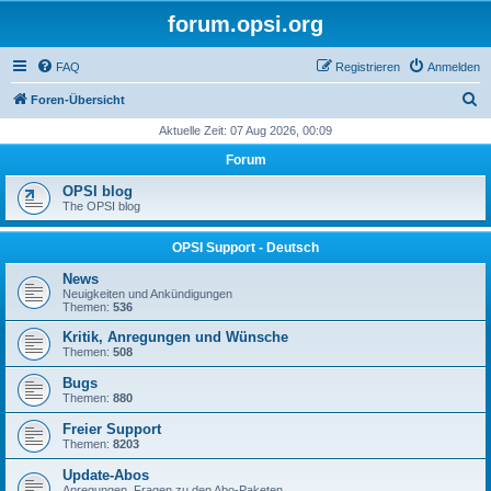
forum.opsi.org
FAQ
Registrieren
Anmelden
S
Foren-Übersicht
u
Aktuelle Zeit: 07 Aug 2026, 00:09
c
Forum
h
OPSI blog
e
The OPSI blog
OPSI Support - Deutsch
News
Neuigkeiten und Ankündigungen
Themen:
536
Kritik, Anregungen und Wünsche
Themen:
508
Bugs
Themen:
880
Freier Support
Themen:
8203
Update-Abos
Anregungen, Fragen zu den Abo-Paketen