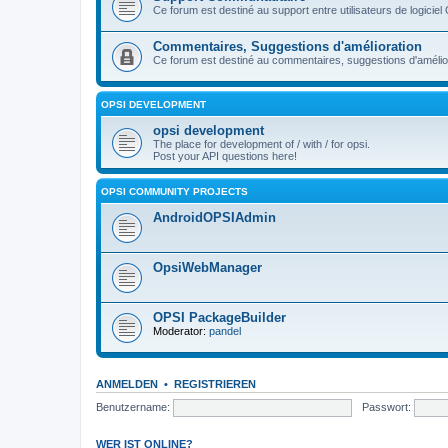
Ce forum est destiné au support entre utilisateurs de logiciel
Commentaires, Suggestions d'amélioration
Ce forum est destiné au commentaires, suggestions d'améliora
OPSI DEVELOPMENT
opsi development
The place for development of / with / for opsi.
Post your API questions here!
OPSI COMMUNITY PROJECTS
AndroidOPSIAdmin
OpsiWebManager
OPSI PackageBuilder
Moderator:
pandel
ANMELDEN
•
REGISTRIEREN
Benutzername:
Passwort:
WER IST ONLINE?