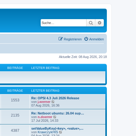
Suche
Erweiterte Suche
Registrieren
Anmelden
Aktuelle Zeit: 08 Aug 2026, 20:18
BEITRÄGE
LETZTER BEITRAG
BEITRÄGE
LETZTER BEITRAG
Re: OPSI 4.3 Juli 2026 Release
1553
N
von
j.werner
e
07 Aug 2026, 16:36
u
e
Re: Netboot ubuntu: 26.04 sup…
2135
s
N
von
n.doerrer
t
e
17 Jul 2026, 14:33
e
u
r
e
setValueByKey(<key>, <value>,…
4387
B
s
N
von
KrawczykHIS
e
t
e
04 Aug 2026, 13:24