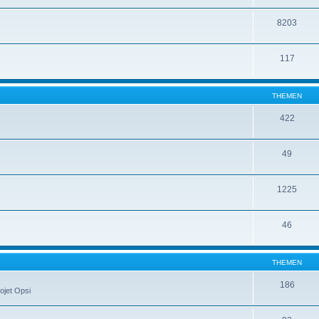
8203
117
THEMEN
422
49
1225
46
THEMEN
186
ojet Opsi