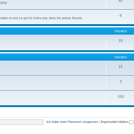
92
 OPSI
6
tion et tout ce qui ne rentre pas dans les autres forums
THEMEN
33
THEMEN
15
2
163
Ich habe mein Passwort vergessen
|
Angemeldet bleiben