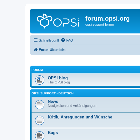
forum.opsi.org
opsi support forum
Schnellzugriff
FAQ
Foren-Übersicht
FORUM
OPSI blog
The OPSI blog
OPSI SUPPORT - DEUTSCH
News
Neuigkeiten und Ankündigungen
Kritik, Anregungen und Wünsche
Bugs