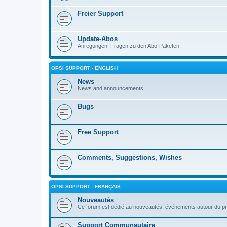
Freier Support
Update-Abos
Anregungen, Fragen zu den Abo-Paketen
OPSI SUPPORT - ENGLISH
News
News and announcements
Bugs
Free Support
Comments, Suggestions, Wishes
OPSI SUPPORT - FRANÇAIS
Nouveautés
Ce forum est dédié au nouveautés, événements autour du pr
Support Communautaire