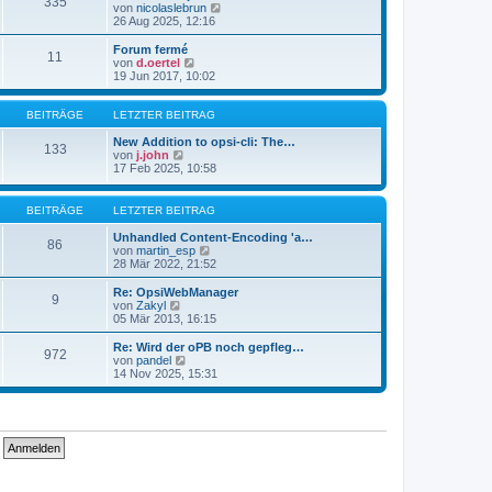
335
s
t
N
von
nicolaslebrun
t
r
e
26 Aug 2025, 12:16
e
a
u
r
g
e
Forum fermé
11
B
s
N
von
d.oertel
e
t
e
19 Jun 2017, 10:02
i
e
u
t
r
e
r
B
s
BEITRÄGE
LETZTER BEITRAG
a
e
t
g
i
e
New Addition to opsi-cli: The…
133
t
N
r
von
j.john
r
e
B
17 Feb 2025, 10:58
a
u
e
g
e
i
s
t
BEITRÄGE
LETZTER BEITRAG
t
r
e
a
Unhandled Content-Encoding 'a…
86
r
g
N
von
martin_esp
B
e
28 Mär 2022, 21:52
e
u
i
e
Re: OpsiWebManager
9
t
s
N
von
Zakyl
r
t
e
05 Mär 2013, 16:15
a
e
u
g
r
e
Re: Wird der oPB noch gepfleg…
972
B
s
N
von
pandel
e
t
e
14 Nov 2025, 15:31
i
e
u
t
r
e
r
B
s
a
e
t
g
i
e
t
r
r
B
a
e
g
i