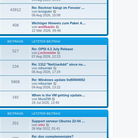
i
e
u
t
r
e
Re: Rechner hängt im Fenster …
r
43912
B
s
N
von
isnoguter
a
e
t
e
06 Aug 2026, 15:09
g
i
e
u
t
r
e
Wichtiger Hinweis zum Paket A…
r
408
B
s
N
von
wolfbardo
a
e
t
e
12 Mär 2026, 09:48
g
i
e
u
t
r
e
r
B
s
BEITRÄGE
LETZTER BEITRAG
a
e
t
g
i
e
Re: OPSI 4.3 July Release
527
t
r
N
von
j.schneider
r
B
e
07 Aug 2026, 12:23
a
e
u
g
i
e
Re: 1312 "NetUseAdd" since ne…
234
t
s
N
von
mfournier
r
t
e
06 Aug 2026, 17:24
a
e
u
g
r
e
Re: Windows update 0x80004002
5908
B
s
N
von
mfournier
e
t
e
04 Aug 2026, 13:22
i
e
u
t
r
e
When is the VM getting update…
r
192
B
s
N
von
Muni298
a
e
t
e
29 Jul 2026, 13:40
g
i
e
u
t
r
e
r
B
s
BEITRÄGE
LETZTER BEITRAG
a
e
t
g
i
e
Support serveur Ubuntu 22-04 …
201
t
N
r
von
otto
r
e
B
26 Mai 2022, 01:41
a
u
e
g
e
i
Re: doc complementaire?