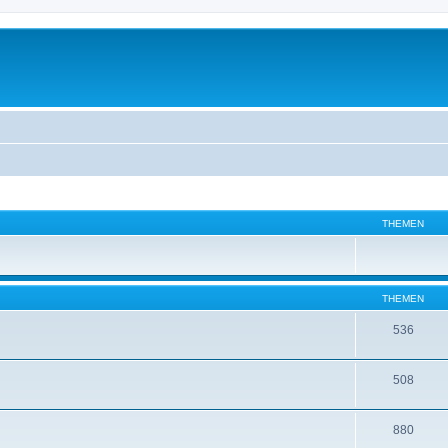
THEMEN
THEMEN
536
508
880