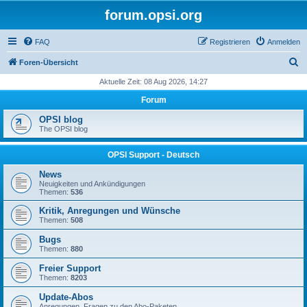
forum.opsi.org
FAQ
Registrieren
Anmelden
S
Foren-Übersicht
u
Aktuelle Zeit: 08 Aug 2026, 14:27
c
Forum
h
OPSI blog
e
The OPSI blog
OPSI Support - Deutsch
News
Neuigkeiten und Ankündigungen
Themen:
536
Kritik, Anregungen und Wünsche
Themen:
508
Bugs
Themen:
880
Freier Support
Themen:
8203
Update-Abos
Anregungen, Fragen zu den Abo-Paketen