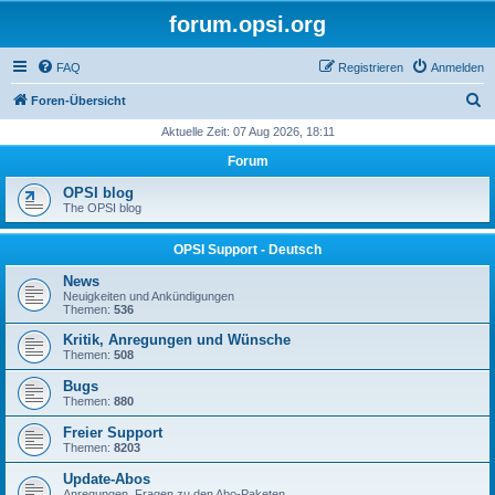
forum.opsi.org
FAQ
Registrieren
Anmelden
S
Foren-Übersicht
u
Aktuelle Zeit: 07 Aug 2026, 18:11
c
Forum
h
OPSI blog
e
The OPSI blog
OPSI Support - Deutsch
News
Neuigkeiten und Ankündigungen
Themen:
536
Kritik, Anregungen und Wünsche
Themen:
508
Bugs
Themen:
880
Freier Support
Themen:
8203
Update-Abos
Anregungen, Fragen zu den Abo-Paketen