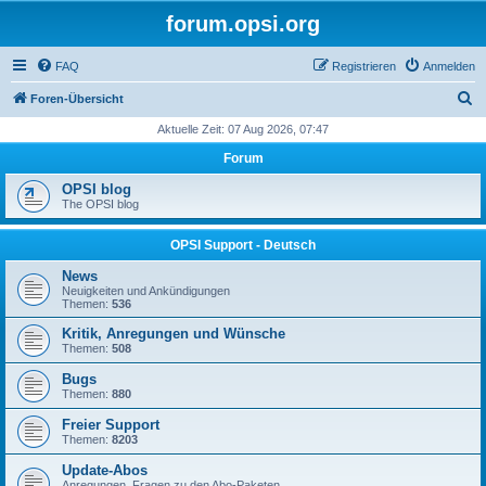
forum.opsi.org
FAQ
Registrieren
Anmelden
S
Foren-Übersicht
u
Aktuelle Zeit: 07 Aug 2026, 07:47
c
Forum
h
OPSI blog
e
The OPSI blog
OPSI Support - Deutsch
News
Neuigkeiten und Ankündigungen
Themen:
536
Kritik, Anregungen und Wünsche
Themen:
508
Bugs
Themen:
880
Freier Support
Themen:
8203
Update-Abos
Anregungen, Fragen zu den Abo-Paketen