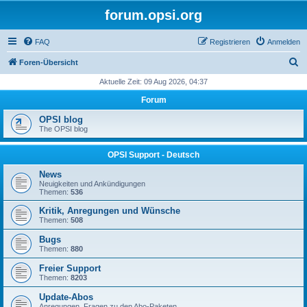
forum.opsi.org
FAQ
Registrieren
Anmelden
S
Foren-Übersicht
u
Aktuelle Zeit: 09 Aug 2026, 04:37
c
Forum
h
OPSI blog
e
The OPSI blog
OPSI Support - Deutsch
News
Neuigkeiten und Ankündigungen
Themen:
536
Kritik, Anregungen und Wünsche
Themen:
508
Bugs
Themen:
880
Freier Support
Themen:
8203
Update-Abos
Anregungen, Fragen zu den Abo-Paketen